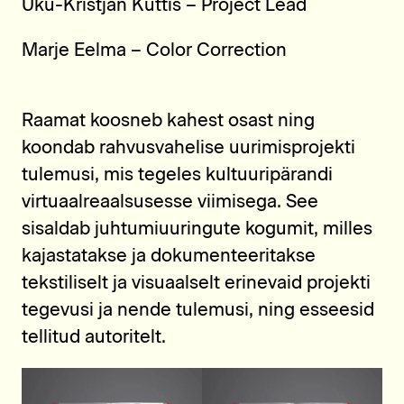
Uku-Kristjan Küttis – Project Lead
Marje Eelma – Color Correction
Raamat koosneb kahest osast ning
koondab rahvusvahelise uurimisprojekti
tulemusi, mis tegeles kultuuripärandi
virtuaalreaalsusesse viimisega. See
sisaldab juhtumiuuringute kogumit, milles
kajastatakse ja dokumenteeritakse
tekstiliselt ja visuaalselt erinevaid projekti
tegevusi ja nende tulemusi, ning esseesid
tellitud autoritelt.