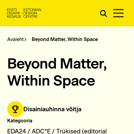
Jäta menüü vahele
Avaleht
Beyond Matter, Within Space
Beyond Matter,
Within Space
Disainiauhinna võitja
Kategooria
EDA24 /
ADC*E / Trükised (editorial